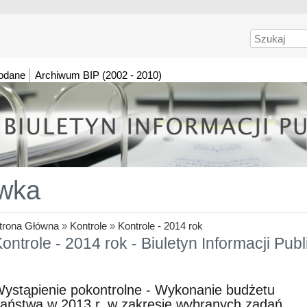
Szukaj
dodane
Archiwum BIP (2002 - 2010)
wka
trona Główna
»
Kontrole
»
Kontrole - 2014 rok
ontrole - 2014 rok - Biuletyn Informacji Pu
ystąpienie pokontrolne - Wykonanie budżetu
aństwa w 2013 r. w zakresie wybranych zadań