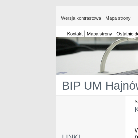
Wersja kontrastowa
Mapa strony
Kontakt
Mapa strony
Ostatnio 
BIP UM Hajnó
S
K
W
LINKI
p