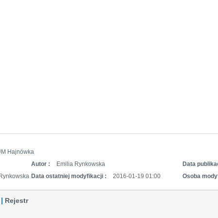
UM Hajnówka
Autor :
Emilia Rynkowska
Data publikac
 Rynkowska
Data ostatniej modyfikacji :
2016-01-19 01:00
Osoba modyf
Rejestr