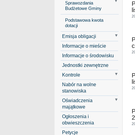
P
Sprawozdania
Budżetowe Gminy
l
2
Podstawowa kwota
dotacji
Emisja obligacji
P
c
Informacje o mieście
2
Informacje o środowisku
Jednostki zewnętrzne
Kontrole
P
l
Nabór na wolne
2
stanowiska
Oświadczenia
majątkowe
P
Ogłoszenia i
2
obwieszczenia
2
Petycje