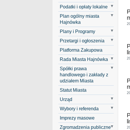
Podatki i opłaty lokalne
P
Plan ogólny miasta
m
Hajnówka
2
Plany i Programy
Przetargi i ogłoszenia
P
Platforma Zakupowa
l
2
Rada Miasta Hajnówka
Spółki prawa
handlowego i zakłady z
P
udziałem Miasta
m
Statut Miasta
2
Urząd
Wybory i referenda
P
Imprezy masowe
l
Zgromadzenia publiczne
2