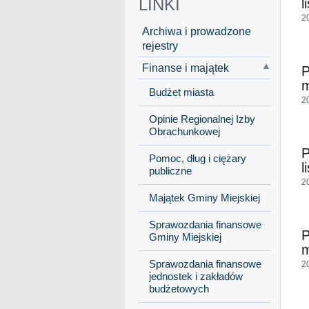
LINKI
l
2
Archiwa i prowadzone
rejestry
Finanse i majątek
P
m
Budżet miasta
2
Opinie Regionalnej Izby
Obrachunkowej
P
Pomoc, dług i ciężary
l
publiczne
2
Majątek Gminy Miejskiej
Sprawozdania finansowe
P
Gminy Miejskiej
m
Sprawozdania finansowe
2
jednostek i zakładów
budżetowych