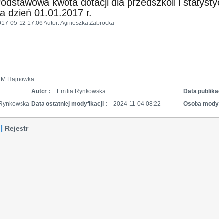
odstawowa kwota dotacji dla przedszkoli i statysty
a dzień 01.01.2017 r.
017-05-12 17:06
Autor
: Agnieszka Zabrocka
UM Hajnówka
Autor :
Emilia Rynkowska
Data publikac
 Rynkowska
Data ostatniej modyfikacji :
2024-11-04 08:22
Osoba modyf
Rejestr