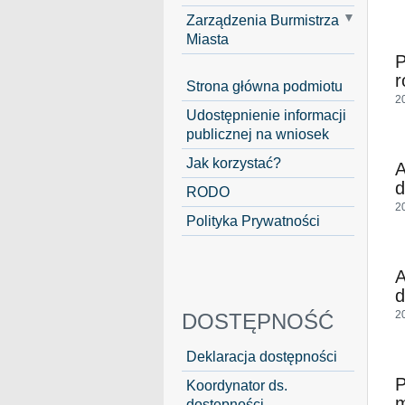
Zarządzenia Burmistrza
Miasta
P
r
Strona główna podmiotu
2
Udostępnienie informacji
publicznej na wniosek
Jak korzystać?
A
d
RODO
2
Polityka Prywatności
A
d
2
DOSTĘPNOŚĆ
Deklaracja dostępności
P
Koordynator ds.
m
dostępności