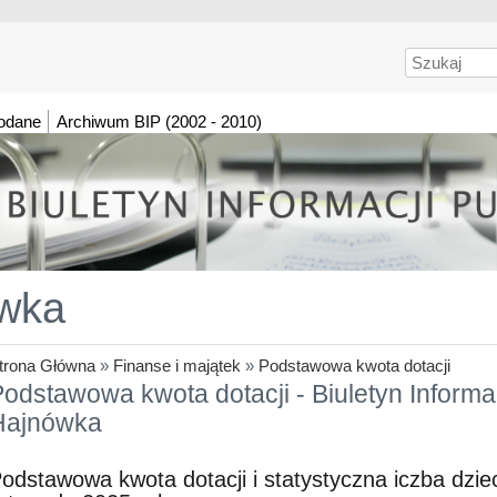
Szukaj
dodane
Archiwum BIP (2002 - 2010)
wka
trona Główna
»
Finanse i majątek
»
Podstawowa kwota dotacji
odstawowa kwota dotacji - Biuletyn Informac
Hajnówka
odstawowa kwota dotacji i statystyczna iczba dzie