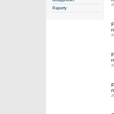
2
Raporty
P
r
2
P
r
2
P
n
2